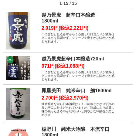
1-15 / 15
越乃景虎 超辛口本醸造
1800ml
2,019円(税込2,221円)
口に含むと仕込み水からくる優しい口当たりが酒質ほ
どに辛さを強調せず、シャープで爽やかな味わいが感
じられます。
越乃景虎超辛口本醸造720ml
971円(税込1,068円)
口に含むと仕込み水からくる優しい口当たりが酒質ほ
どに辛さを強調せず、シャープで爽やかな味わいが感
じられます。
鳳凰美田 純米辛口 劔1800ml
2,700円(税込2,970円)
純米醸造ながら日本酒度は＋１０前後とかなり切れの
良い辛口に仕上げられていますが、熟成により綺麗に
味の乗ったまろやかな味わいと爽やかな吟醸香が楽し
めます。
楯野川 純米大吟醸 本流辛口
1800ml