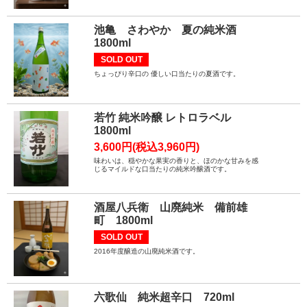
池亀 さわやか 夏の純米酒
1800ml
SOLD OUT
ちょっぴり辛口の 優しい口当たりの夏酒です。
若竹 純米吟醸 レトロラベル
1800ml
3,600円(税込3,960円)
味わいは、穏やかな果実の香りと、ほのかな甘みを感
じるマイルドな口当たりの純米吟醸酒です。
酒屋八兵衛 山廃純米 備前雄
町 1800ml
SOLD OUT
2016年度醸造の山廃純米酒です。
六歌仙 純米超辛口 720ml