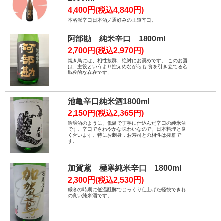
4,400円(税込4,840円)
本格派辛口日本酒／通好みの王道辛口。
阿部勘 純米辛口 1800ml
2,700円(税込2,970円)
焼き鳥には、相性抜群、絶対にお奨めです。 このお酒
は、主役というより控えめながらも 食を引き立てる名
脇役的な存在です。
池亀辛口純米酒1800ml
2,150円(税込2,365円)
吟醸酒のように、低温で丁寧に仕込んだ辛口の純米酒
です。辛口でさわやかな味わいなので、日本料理と良
く合います。特にお刺身，お寿司との相性は抜群で
す。
加賀鳶 極寒純米辛口 1800ml
2,300円(税込2,530円)
厳冬の時期に低温醗酵でじっくり仕上げた軽快できれ
の良い純米酒です。