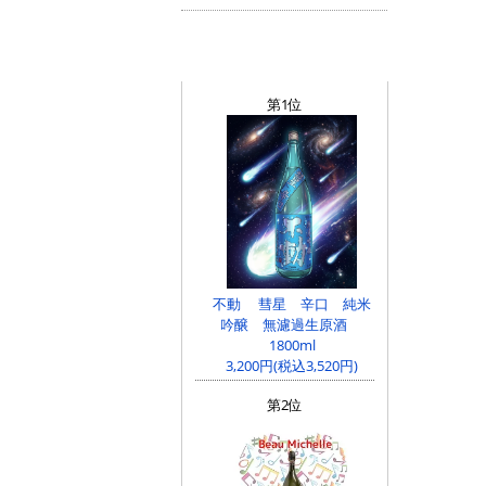
売れ筋ランキング BEST5
第1位
不動 彗星 辛口 純米
吟醸 無濾過生原酒
1800ml
3,200円(税込3,520円)
第2位