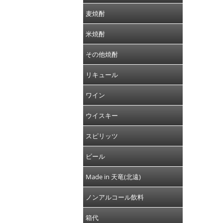
麦焼酎
米焼酎
その他焼酎
リキュール
ワイン
ウイスキー
スピリッツ
ビール
Made in 天竜(北遠)
ノンアルコール飲料
箱代