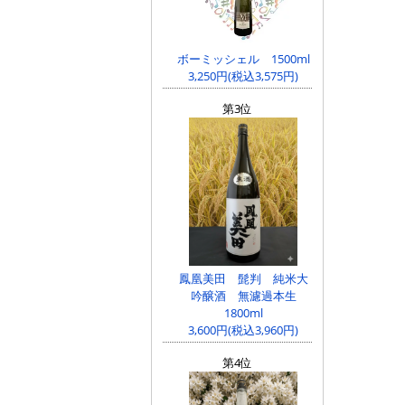
ボーミッシェル 1500ml
3,250円(税込3,575円)
第3位
鳳凰美田 髭判 純米大
吟醸酒 無濾過本生
1800ml
3,600円(税込3,960円)
第4位