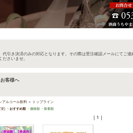
当店では未成年のお客様へのお酒の販売は一切致しません。 |
ホーム
|
マイアカウ
、代引き決済のみの対応となります。その際は受注確認メールにてご連
くださいませ。
いお客様へ
ンアルコール飲料
＞
トップライン
変更]
・おすすめ順
・価格順
・新着順
| 1 |