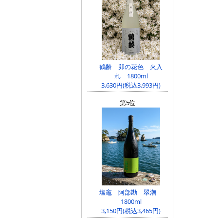
鶴齢 卯の花色 火入
れ 1800ml
3,630円(税込3,993円)
第5位
塩竈 阿部勘 翠潮
1800ml
3,150円(税込3,465円)