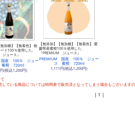
【無添加】【無加糖】【無着色】 愛
無加糖】【無着色】 栃
媛県産蜜柑100％使用した、
ード100％使用した、
『PREMIUM ジュース』
M ジュース』
PREMIUM 国産 100％ ジュー
M 国産 100％ ジュー
ス 蜜柑 720ml
葡萄 720ml
1,111円(税込1,200円)
1円(税込1,200円)
して
売している商品については時間差で販売済となってしまう場合もございます
| 1 |