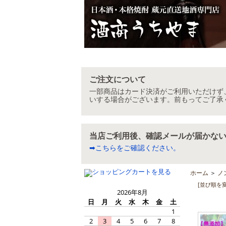
ご注文について
一部商品はカード決済がご利用いただけず
いする場合がございます。前もってご了承
当店ご利用後、確認メールが届かな
➡こちらをご確認ください。
ホーム
＞
ノ
[並び順を
2026年8月
日
月
火
水
木
金
土
1
2
3
4
5
6
7
8