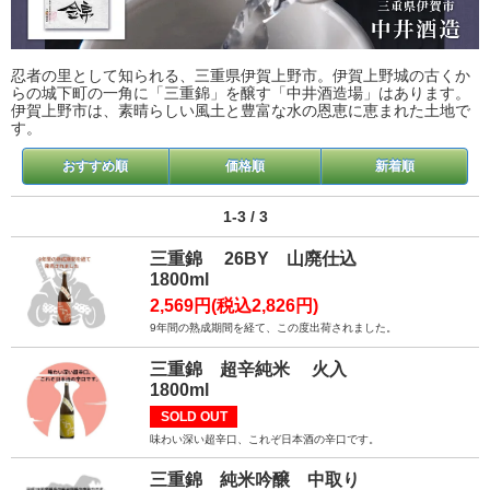
忍者の里として知られる、三重県伊賀上野市。伊賀上野城の古くか
らの城下町の一角に「三重錦」を醸す「中井酒造場」はあります。
伊賀上野市は、素晴らしい風土と豊富な水の恩恵に恵まれた土地で
す。
おすすめ順
価格順
新着順
1-3 / 3
三重錦 26BY 山廃仕込
1800ml
2,569円(税込2,826円)
9年間の熟成期間を経て、この度出荷されました。
三重錦 超辛純米 火入
1800ml
SOLD OUT
味わい深い超辛口、これぞ日本酒の辛口です。
三重錦 純米吟醸 中取り