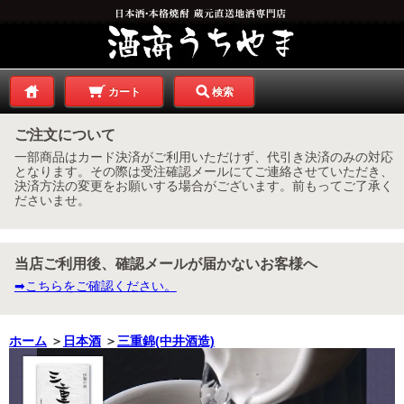
カート
検索
ご注文について
一部商品はカード決済がご利用いただけず、代引き決済のみの対応
となります。その際は受注確認メールにてご連絡させていただき、
決済方法の変更をお願いする場合がございます。前もってご了承く
ださいませ。
当店ご利用後、確認メールが届かないお客様へ
➡こちらをご確認ください。
ホーム
＞
日本酒
＞
三重錦(中井酒造)