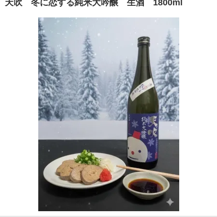
天吹 冬に恋する純米大吟醸 生酒 1800ml