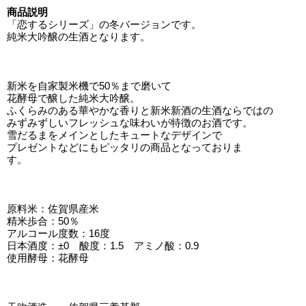
商品説明
「恋するシリーズ」の冬バージョンです。
純米大吟醸の生酒となります。
新米を自家製米機で50％まで磨いて
花酵母で醸した純米大吟醸。
ふくらみのある華やかな香りと新米新酒の生酒ならではの
みずみずしいフレッシュな味わいが特徴のお酒です。
雪だるまをメインとしたキュートなデザインで
プレゼントなどにもピッタリの商品となっておりま
す。
原料米：佐賀県産米
精米歩合：50％
アルコール度数：16度
日本酒度：±0 酸度：1.5 アミノ酸：0.9
使用酵母：花酵母