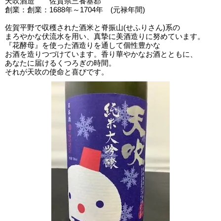
天吹酒造 佐賀県三養基郡
創業：創業：1688年～1704年 (元禄年間)
佐賀平野で収穫された酒米と脊振山(せふりさん)系の
まろやかな伏流水を用い、真摯に美酒造りに努めています。
『花酵母』を使った酒造りを通して個性豊かな
お酒を造りつづけています。香り華やかなお酒とともに、
あなたに届けるくつろぎの時間。
それが天吹の使命と喜びです。