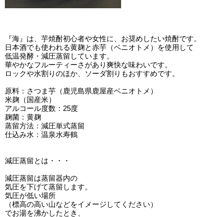
『海』は、芋焼酎初心者や女性に、お奨めしたい焼酎です。
日本酒でも使われる黄麹と赤芋（ベニオトメ）を使用して
低温発酵・減圧蒸留しています。
華やかなフルーティーさがあり爽快な味わいです。
ロックや水割りのほか、ソーダ割りもおすすめです。
原料：さつま芋（鹿児島県鹿屋産ベニオトメ）
米麹（国産米）
アルコール度数：25度
麹菌：黄麹
蒸留方法：減圧単式蒸留
仕込み水：温泉水寿鶴
減圧蒸留とは・・・
減圧蒸留は蒸留器内の
気圧を下げて蒸留します。
気圧が低い場所
（標高の高い山などをイメージしてください）
でお湯を沸かしたとき、