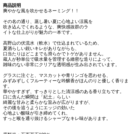
商品説明
爽やかな風を吹かせるネーミング！！
その名の通り、蒸し暑い夏に心地よい涼風を
吹き込んでくれるような、爽快感抜群のラ
イトな仕上がりが魅力の一本です。
高野山の伏流水（軟水）で仕込まれているため、
夏酒らしい鋭いキレがありながらも、
口当たりはどこまでも滑らかでトゲがありません。
蔵人が秒単位で吸水量を管理する緻密な造りによって、
雑味のない非常にクリアな透明感が生み出されています。
グラスに注ぐと、マスカットや青リンゴを思わせる、
みずみずしくフルーティーな吟醸香がほんのりと優しく香りま
す。
華やかすぎず、すっきりとした清涼感のある香り立ちです。
口に含んだ瞬間は「紀土」らしい
綺麗な甘みと柔らかな旨みが広がりますが、
その後を追うようにエッジの効いた
心地よい酸味が引き締めてくれ、
すっと喉を通り抜けるシャープなキレ味があります。