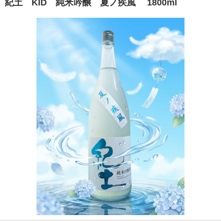
紀土 KID 純米吟醸 夏ノ疾風 1800ml