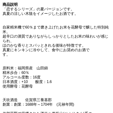
商品説明
「恋するシリーズ」の夏バージョンです。
真夏の涼しい木陰をイメージしたお酒です。
自家精米機で60％まで磨き上げたお米を花酵母で醸した特別純
米。
超辛口の酒質でありながらしっかりとしたお米の味わいが感じ
られ、
ほのかな香りとスパッときれる後味が特徴です。
真夏にキンキンに冷やして、食中にお奨めのお酒で
す。
原料米：福岡県産 山田錦
精米歩合：60％
アルコール度数：16度
日本酒度：+10 酸度：1.6
使用酵母：花酵母
天吹酒造 佐賀県三養基郡
創業：創業：1688年～1704年 (元禄年間)