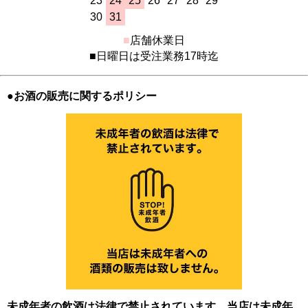
23
24
25
26
27
28
29
30
31
■
店舗休業日
■日曜日は受注業務17時迄
●お酒の販売に関するポリシー
未成年者の飲酒は法律で禁止されています。当店は未成年