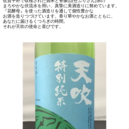
佐賀平野で収穫された酒米と脊振山(せふりさん)系の
まろやかな伏流水を用い、真摯に美酒造りに努めています。
『花酵母』を使った酒造りを通して個性豊かな
お酒を造りつづけています。香り華やかなお酒とともに、
あなたに届けるくつろぎの時間。
それが天吹の使命と喜びです。