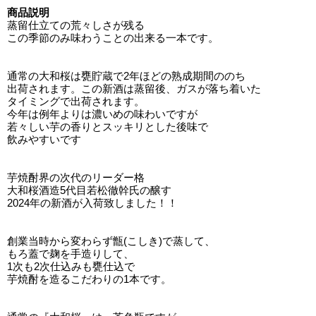
商品説明
蒸留仕立ての荒々しさが残る
この季節のみ味わうことの出来る一本です。
通常の大和桜は甕貯蔵で2年ほどの熟成期間ののち
出荷されます。この新酒は蒸留後、ガスが落ち着いた
タイミングで出荷されます。
今年は例年よりは濃いめの味わいですが
若々しい芋の香りとスッキリとした後味で
飲みやすいです
芋焼酎界の次代のリーダー格
大和桜酒造5代目若松徹幹氏の醸す
2024年の新酒が入荷致しました！！
創業当時から変わらず甑(こしき)で蒸して、
もろ蓋で麹を手造りして、
1次も2次仕込みも甕仕込で
芋焼酎を造るこだわりの1本です。