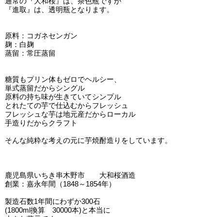
通常の『大和桜』は、茶色瓶ですが
『進取』は、透明瓶となります。
原料：コガネセンガン
麹：白麹
蒸留：常圧蒸留
糖質もプリン体もゼロでヘルシー、
単式蒸留だからシングル
原料の持ち味が生きていてシンプル
とれたての芋で仕込むからフレッシュ
フレッシュな芋は地元産だからローカル
手造りだからクラフト
そんな純粋な考えの元に芋焼酎造りをしています。
鹿児島県いちき串木野市 大和桜酒造
創業：嘉永年間（1848～1854年）
製造石数1年間にわずか300石
(1800ml換算 30000本)と本当に