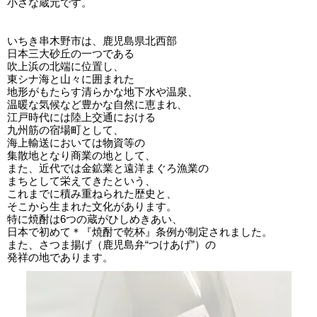
小さな蔵元です。
いちき串木野市は、鹿児島県北西部
日本三大砂丘の一つである
吹上浜の北端に位置し、
東シナ海と山々に囲まれた
地形がもたらす清らかな地下水や温泉、
温暖な気候など豊かな自然に恵まれ、
江戸時代には陸上交通における
九州筋の宿場町として、
海上輸送においては物資等の
集散地となり商業の地として、
また、近代では金鉱業と遠洋まぐろ漁業の
まちとして栄えてきたという、
これまでに積み重ねられた歴史と、
そこから生まれた文化があります。
特に焼酎は6つの蔵がひしめきあい、
日本で初めて＊『焼酎で乾杯』条例が制定されました。
また、さつま揚げ（鹿児島弁“つけあげ”）の
発祥の地であります。