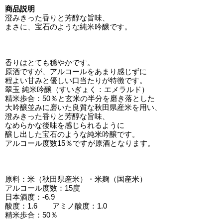
商品説明
澄みきった香りと芳醇な旨味、
まさに、宝石のような純米吟醸です。
香りはとても穏やかです。
原酒ですが、アルコールをあまり感じずに
程よい甘みと優しい口当たりが特徴です。
翠玉 純米吟醸（すいぎょく：エメラルド）
精米歩合：50％と玄米の半分を磨き落とした
大吟醸並みに磨いた良質な秋田県産米を用い、
澄みきった香りと芳醇な旨味、
なめらかな後味を感じられるように
醸し出した宝石のような純米吟醸です。
アルコール度数15％ですが原酒となります。
原料：米（秋田県産米）・米麹（国産米）
アルコール度数：15度
日本酒度：-6.9
酸度：1.6 アミノ酸度：1.0
精米歩合：50％