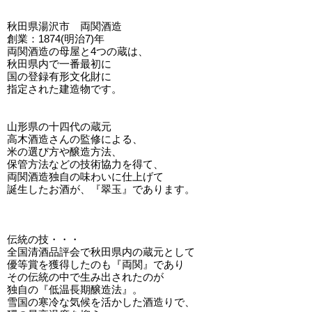
秋田県湯沢市 両関酒造
創業：1874(明治7)年
両関酒造の母屋と4つの蔵は、
秋田県内で一番最初に
国の登録有形文化財に
指定された建造物です。
山形県の十四代の蔵元
高木酒造さんの監修による、
米の選び方や醸造方法、
保管方法などの技術協力を得て、
両関酒造独自の味わいに仕上げて
誕生したお酒が、『翠玉』であります。
伝統の技・・・
全国清酒品評会で秋田県内の蔵元として
優等賞を獲得したのも『両関』であり
その伝統の中で生み出されたのが
独自の『低温長期醸造法』。
雪国の寒冷な気候を活かした酒造りで、