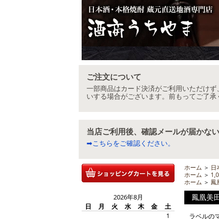
ご注文について
一部商品はカード決済がご利用いただけず
いする場合がございます。前もってご了承
当店ご利用後、確認メールが届かな
➡こちらをご確認ください。
ホーム
＞
日
ホーム
＞
1,
ホーム
＞
鳳
鳳凰美田
2026年8月
日
月
火
水
木
金
土
1
ラベルの