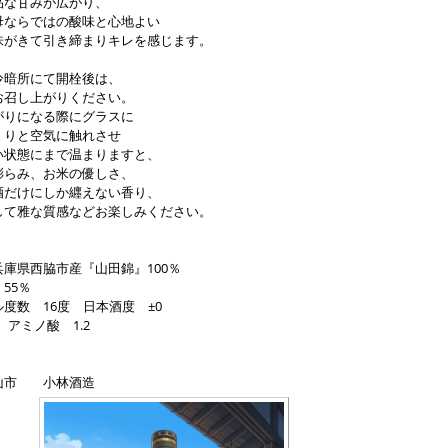
品な甘みが広がり、
母ならではの酸味と心地よい
味がきて引き締まりキレを感じます。
冷暗所にて開栓後は、
お召し上がりください。
がりになる際にグラスに
くりと空気に触れさせ
い状態にまで温まりますと、
膨らみ、お米の優しさ、
酒だけにしか纒えない香り、
して雅な質感などお楽しみください。
庫県西脇市産『山田錦』100％
55％
度数 16度 日本酒度 ±0
 アミノ酸 1.2
山市 小林酒造