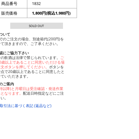
商品番号
1832
販売価格
1,800円(税込1,980円)
SOLD OUT
ついて
でのご注文の場合、別途箱代(200円)を
せて頂きますので、ご了承ください。
確認にご協力下さい
者の飲酒は法律で禁じられています。
ご
20歳以上であることに同意いただける場
注文ボタンを押してください。
ボタンを
時点で20歳以上であることに同意したと
せていただきます。
のご案内
7時以降)と月曜日は受注確認・発送作業
みとなります。
配送日時指定などにご注
さい。
商取引法に基づく表記 (返品など)