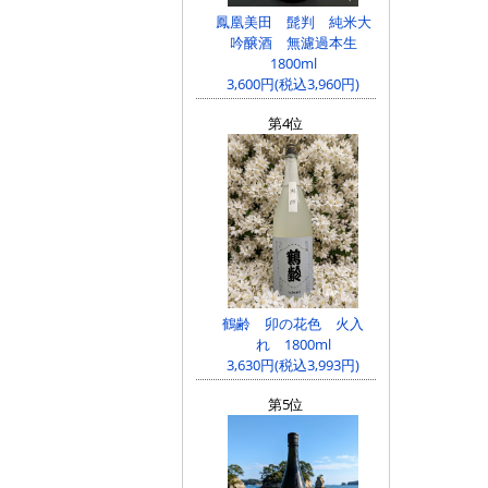
鳳凰美田 髭判 純米大
吟醸酒 無濾過本生
1800ml
3,600円(税込3,960円)
第4位
鶴齢 卯の花色 火入
れ 1800ml
3,630円(税込3,993円)
第5位