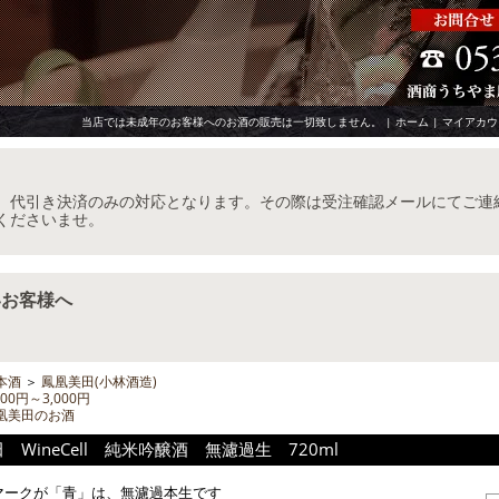
当店では未成年のお客様へのお酒の販売は一切致しません。 |
ホーム
|
マイアカウ
、代引き決済のみの対応となります。その際は受注確認メールにてご連
くださいませ。
いお客様へ
本酒
＞
鳳凰美田(小林酒造)
000円～3,000円
凰美田のお酒
 WineCell 純米吟醸酒 無濾過生 720ml
マークが「青」は、無濾過本生です