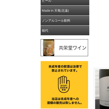
ビール
Made in 天竜(北遠)
ノンアルコール飲料
箱代