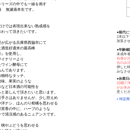
シリーズの中でも一線を画す
酒 無濾過本生です。
だけでは表現出来ない熟成感を
味わって頂きたいです。
●箱代に
2本以下
加算さ
景が広がる兵庫県西脇市にて
た酒造好適米の最高峰
●年齢
米』を使用し、
未成年
自身が
ワイナリーより
合のみ
たワイン酵母にて
押した
込んであります。
みなさ
の独特なタッチ、
●休業日
酸味、果実のような
日曜(1
味など日本酒の可能性を
がお休
意くだ
っと楽しんで頂きたいと思います。
派手さはありませんが、少し控えめ
» 特定
や洋ナシ、ほんのり柑橘を思わせる
果実香の中に、ハーブのような
ーで清涼感のあるニュアンスです。
、桃やぶどうを思わせる