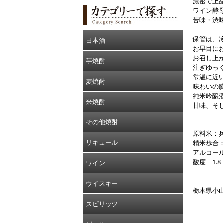
濃密で上
ワイン酵
苦味・渋
保管は、
日本酒
お早目に
お召し上
芋焼酎
注ぎゆっ
常温に近
麦焼酎
味わいの
純米吟醸
米焼酎
甘味、そ
その他焼酎
原料米：兵
リキュール
精米歩合：
アルコール
酸度 1.8
ワイン
ウイスキー
栃木県小
スピリッツ