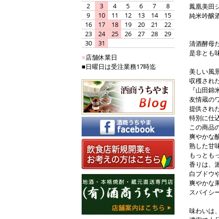
2
3
4
5
6
7
8
鳳凰美田
9
10
11
12
13
14
15
純米吟醸
16
17
18
19
20
21
22
23
24
25
26
27
28
29
30
31
清酒酵母
是非とも
■
店舗休業日
■日曜日は受注業務17時迄
美しい風
収穫され
『山田錦
友情蔵の
提供され
特別に仕
この商品
爽やかな
熟した甘
もっとも
香りは、
白ブドウ
爽やかな
スパイシ
味わいは