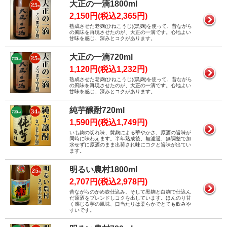
大正の一滴1800ml
2,150円(税込2,365円)
熟成させた老麹(ひねこうじ)(黒麹)を使って、昔ながら
の風味を再現させたのが、大正の一滴です。心地よい
甘味を感じ、深みとコクがあります。
大正の一滴720ml
1,120円(税込1,232円)
熟成させた老麹(ひねこうじ)(黒麹)を使って、昔ながら
の風味を再現させたのが、大正の一滴です。心地よい
甘味を感じ、深みとコクがあります。
純芋醸酎720ml
1,590円(税込1,749円)
いも麹の切れ味、黄麹による華やかさ、原酒の旨味が
同時に味わえます。半年熟成後、無濾過、無調整で加
水せずに原酒のまま出荷され味にコクと旨味が出てい
ます。
明るい農村1800ml
2,707円(税込2,978円)
昔ながらのかめ壺仕込み、そして黒麹と白麹で仕込ん
だ原酒をブレンドしコクを出しています。ほんのり甘
く感じる芋の風味、口当たりは柔らかでとても飲みや
すいです。