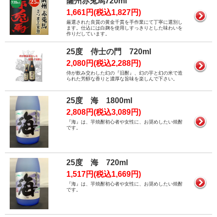
薩州赤兎馬720ml
1,661円(税込1,827円)
厳選された良質の黄金千貫を手作業にて丁寧に選別し
ます。仕込には白麹を使用しすっきりとした味わいを
作りだしています。
25度 侍士の門 720ml
2,080円(税込2,288円)
侍が飲み交わした幻の『旧酎』、幻の芋と幻の米で造
られた芳醇な香りと濃厚な旨味を楽しんで下さい。
25度 海 1800ml
2,808円(税込3,089円)
『海』は、芋焼酎初心者や女性に、お奨めしたい焼酎
です。
25度 海 720ml
1,517円(税込1,669円)
『海』は、芋焼酎初心者や女性に、お奨めしたい焼酎
です。