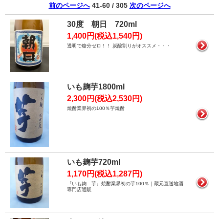
前のページへ
41-60 / 305
次のページへ
30度 朝日 720ml
1,400円(税込1,540円)
透明で糖分ゼロ！！ 炭酸割りがオススメ・・・
いも麹芋1800ml
2,300円(税込2,530円)
焼酎業界初の100％芋焼酎
いも麹芋720ml
1,170円(税込1,287円)
『いも麹 芋』焼酎業界初の芋100％｜蔵元直送地酒
専門店通販