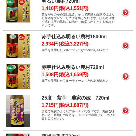
明るい農村720ml
1,410円(税込1,551円)
昔ながらのかめ壺仕込み、そして黒麹と白麹で仕込ん
だ原酒をブレンドしコクを出しています。ほんのり甘
く感じる芋の風味、口当たりは柔らかでとても飲みや
すいです。
赤芋仕込み明るい農村1800ml
2,934円(税込3,227円)
赤芋を使用したフルーティーな甘みのある味わい。
赤芋仕込み明るい農村720ml
1,508円(税込1,659円)
赤芋を使用したフルーティーな甘みのある味わい。
25度 紫芋 農家の嫁 720ml
1,715円(税込1,887円)
まるで果実のようなフルーティな香りです。芳醇な味
わいと、喉越しの良さを、 ロックや水割りで、ぜひお
楽しみください。