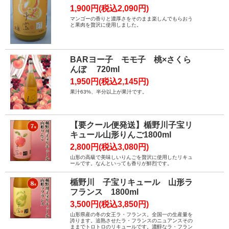
1,900円(税込2,090円)
マンゴーの香りと濃厚さをそのまま楽しんでもらおう
と果肉を贅沢に使用しました。
BARヨー子 モモ子 桃×さくら
んぼ 720ml
1,950円(税込2,145円)
果汁63%、半分以上が果汁です。
【要クール便発送】楯野川子宝リ
キュール山形りんご1800ml
2,800円(税込3,080円)
山形の高級で美味しいりんごを贅沢に使用したリキュ
ールです。なんといっても香りが鮮烈です。
楯野川 子宝リキュール 山形ラ
フランス 1800ml
3,500円(税込3,850円)
山形県産の冬の女王ラ・フランス。全国一の生産量を
誇ります。追熟させたラ・フランスのニュアンスその
ままでトロトロのリキュールです。濃醇なラ・フラン