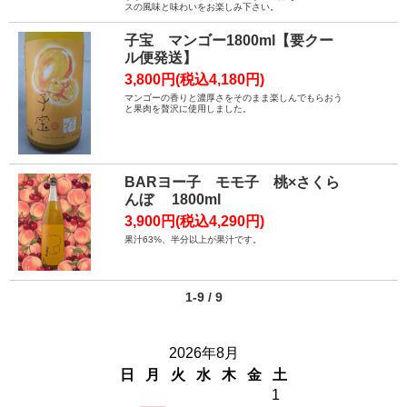
スの風味と味わいをお楽しみ下さい。
子宝 マンゴー1800ml【要クー
ル便発送】
3,800円(税込4,180円)
マンゴーの香りと濃厚さをそのまま楽しんでもらおう
と果肉を贅沢に使用しました。
BARヨー子 モモ子 桃×さくら
んぼ 1800ml
3,900円(税込4,290円)
果汁63%、半分以上が果汁です。
1-9 / 9
2026年8月
日
月
火
水
木
金
土
1