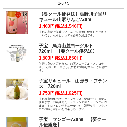
1-9 / 9
【要クール便発送】楯野川子宝リ
キュール山形りんご720ml
1,400円(税込1,540円)
山形の高級で美味しいりんごを贅沢に使用したリキュ
ールです。なんといっても香りが鮮烈です。
子宝 鳥海山麓ヨーグルト
720ml 【要クール便発送】
1,500円(税込1,650円)
健康に良いと言われる、お酒とヨーグルトとのコラ
ボ、 そのトロトロとした独特の濃厚な飲み口が特徴で
す。
子宝リキュール 山形ラ・フラン
ス 720ml
1,750円(税込1,925円)
山形県産の冬の女王ラ・フランス。全国一の生産量を
誇ります。追熟させたラ・フランスのニュアンスその
ままでトロトロのリキュールです。濃醇なラ・フラン
スの風味と味わいをお楽しみ下さい。
子宝 マンゴー720ml 【要クー
ル便発送】