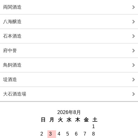
両関酒造
八海醸造
石本酒造
府中誉
鳥飼酒造
堤酒造
大石酒造場
2026年8月
日
月
火
水
木
金
土
1
2
3
4
5
6
7
8