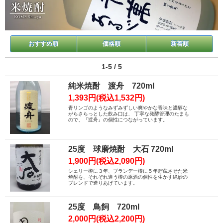
おすすめ順
価格順
新着順
1-5 / 5
純米焼酎 渡舟 720ml
1,393円(税込1,532円)
青リンゴのようなみずみずしい爽やかな香味と濃醇な
がらさらっとした飲み口は、 丁寧な発酵管理のたまも
ので、『渡舟』の個性につながっています。
25度 球磨焼酎 大石 720ml
1,900円(税込2,090円)
シェリー樽に３年、ブランデー樽に５年貯蔵させた米
焼酎を、それぞれ違う樽の原酒の個性を生かす絶妙の
ブレンドで造りあげています。
25度 鳥飼 720ml
2,000円(税込2,200円)