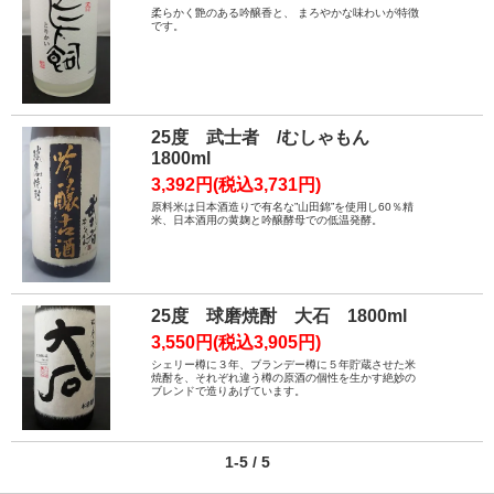
柔らかく艶のある吟醸香と、 まろやかな味わいが特徴
です。
25度 武士者 /むしゃもん
1800ml
3,392円(税込3,731円)
原料米は日本酒造りで有名な”山田錦”を使用し60％精
米、日本酒用の黄麹と吟醸酵母での低温発酵。
25度 球磨焼酎 大石 1800ml
3,550円(税込3,905円)
シェリー樽に３年、ブランデー樽に５年貯蔵させた米
焼酎を、それぞれ違う樽の原酒の個性を生かす絶妙の
ブレンドで造りあげています。
1-5 / 5