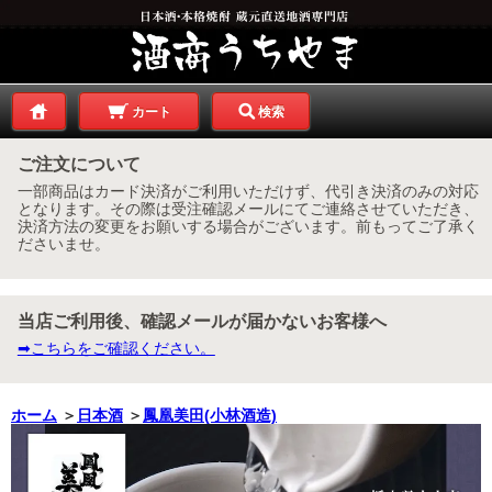
カート
検索
ご注文について
一部商品はカード決済がご利用いただけず、代引き決済のみの対応
となります。その際は受注確認メールにてご連絡させていただき、
決済方法の変更をお願いする場合がございます。前もってご了承く
ださいませ。
当店ご利用後、確認メールが届かないお客様へ
➡こちらをご確認ください。
ホーム
＞
日本酒
＞
鳳凰美田(小林酒造)