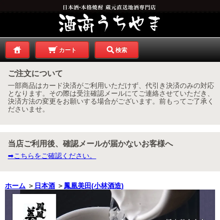
カート
検索
ご注文について
一部商品はカード決済がご利用いただけず、代引き決済のみの対応
となります。その際は受注確認メールにてご連絡させていただき、
決済方法の変更をお願いする場合がございます。前もってご了承く
ださいませ。
当店ご利用後、確認メールが届かないお客様へ
➡こちらをご確認ください。
ホーム
＞
日本酒
＞
鳳凰美田(小林酒造)