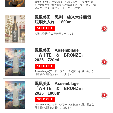
醸香をまとい、甘めのタッチのシルエットですが 青り
んごの様な青い酸が味わいの輪郭をキリリと 整え、涼
やかなアフターをフェードアウトします。
鳳凰美田 黒判 純米大吟醸酒
瓶燗火入れ 1800ml
SOLD OUT
純米大吟醸5年ぶりのリリースです
鳳凰美田 Assemblage
「WHITE ＆ BRONZE」
2025 720ml
SOLD OUT
Assemblage(アッサンブラージュ)技法を 用い新たな
日本酒の世界をお届けいたします。
鳳凰美田 Assemblage
「WHITE ＆ BRONZE」
2025 1800ml
SOLD OUT
Assemblage(アッサンブラージュ)技法を 用い新たな
日本酒の世界をお届けいたします。