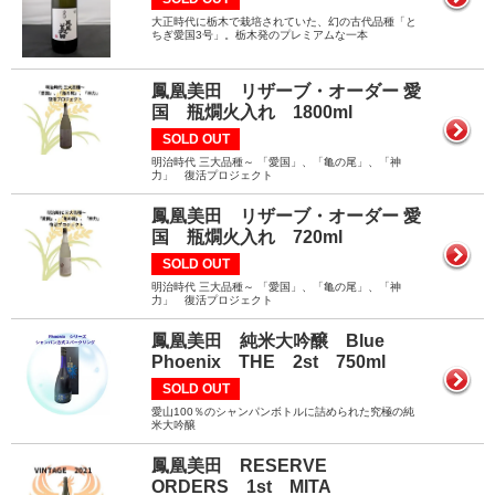
大正時代に栃木で栽培されていた、幻の古代品種「と
ちぎ愛国3号」。栃木発のプレミアムな一本
鳳凰美田 リザーブ・オーダー 愛
国 瓶燗火入れ 1800ml
SOLD OUT
明治時代 三大品種～ 「愛国」、「亀の尾」、「神
力」 復活プロジェクト
鳳凰美田 リザーブ・オーダー 愛
国 瓶燗火入れ 720ml
SOLD OUT
明治時代 三大品種～ 「愛国」、「亀の尾」、「神
力」 復活プロジェクト
鳳凰美田 純米大吟醸 Blue
Phoenix THE 2st 750ml
SOLD OUT
愛山100％のシャンパンボトルに詰められた究極の純
米大吟醸
鳳凰美田 RESERVE
ORDERS 1st MITA