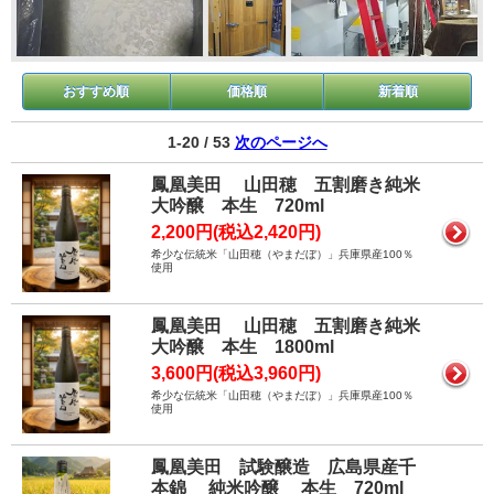
おすすめ順
価格順
新着順
1-20 / 53
次のページへ
鳳凰美田 山田穂 五割磨き純米
大吟醸 本生 720ml
2,200円(税込2,420円)
希少な伝統米「山田穂（やまだぼ）」兵庫県産100％
使用
鳳凰美田 山田穂 五割磨き純米
大吟醸 本生 1800ml
3,600円(税込3,960円)
希少な伝統米「山田穂（やまだぼ）」兵庫県産100％
使用
鳳凰美田 試験醸造 広島県産千
本錦 純米吟醸 本生 720ml