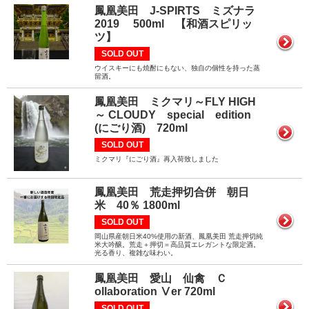
鳳凰美田 J-SPIRTS ミズナラ
2019 500ml 【和酒スピリッ
ツ】
SOLD OUT
ウイスキーにも焼酎にもない、独自の個性を持った蒸
留酒。
鳳凰美田 ミクマリ～FLY HIGH
～ CLOUDY special edition
(にごり酒) 720ml
SOLD OUT
ミクマリ『にごり酒』再入荷致しました
鳳凰美田 荒走押切合併 朝日
米 40％ 1800ml
SOLD OUT
岡山県産朝日米40%使用の新酒、鳳凰美田 荒走押切純
米大吟醸。荒走＋押切＝高品質エレガントな限定酒。
光る香り、複雑な味わい。
鳳凰美田 愛山 仙禽 Ｃ
ollaboration Ⅴer 720ml
SOLD OUT