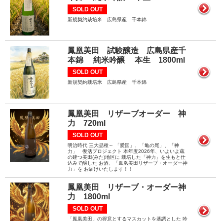
SOLD OUT
新規契約栽培米 広島県産 千本錦
鳳凰美田 試験醸造 広島県産千
本錦 純米吟醸 本生 1800ml
SOLD OUT
新規契約栽培米 広島県産 千本錦
鳳凰美田 リザーブオーダー 神
力 720ml
SOLD OUT
明治時代 三大品種～ 「愛国」、「亀の尾」、「神
力」 復活プロジェクト 本年度2026年、いよいよ蔵
の建つ美田(みた)地区に 栽培した「神力」を生もと仕
込みで醸した お酒、「鳳凰美田リザーブ・オーダー神
力」を お届けいたします！！
鳳凰美田 リザーブ・オーダー神
力 1800ml
SOLD OUT
「鳳凰美田」の得意とするマスカットを基調とした 吟